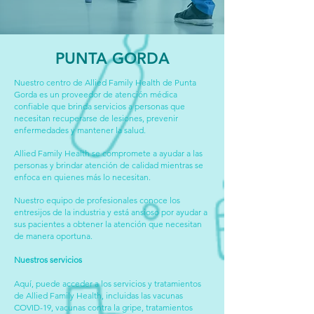
PUNTA GORDA
Nuestro centro de Allied Family Health de Punta
Gorda es un proveedor de atención médica
confiable que brinda servicios a personas que
necesitan recuperarse de lesiones, prevenir
enfermedades y mantener la salud.
Allied Family Health se compromete a ayudar a las
personas y brindar atención de calidad mientras se
enfoca en quienes más lo necesitan.
Nuestro equipo de profesionales conoce los
entresijos de la industria y está ansioso por ayudar a
sus pacientes a obtener la atención que necesitan
de manera oportuna.
Nuestros servicios
Aquí, puede acceder a los servicios y tratamientos
de Allied Family Health, incluidas las vacunas
COVID-19, vacunas contra la gripe, tratamientos