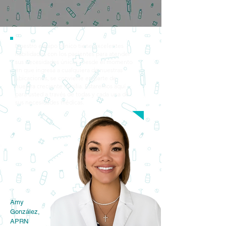
Nuestro equipo clínico tiene excelentes
habilidades con los pacientes para atender
sus necesidades únicas. Desde el momento
en que ingresa a cualquiera de nuestras
ubicaciones, se convierte en parte de
nuestra creciente familia. Estaremos aquí
para usted a través de todas y cada una de
sus necesidades médicas.
Amy
González,
APRN