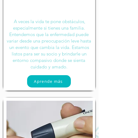
Preventiva
A veces la vida te pone obstáculos,
especialmente si tienes una familia.
Entendemos que la enfermedad puede
variar desde una preocupación leve hasta
un evento que cambia la vida. Estamos
listos para ser su socio y brindarle un
entorno compasivo donde se sienta
cuidado y amado.
Aprende más