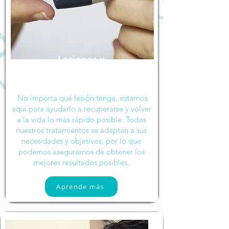
Lesiones y
Heridas
No importa qué lesión tenga, estamos
aquí para ayudarlo a recuperarse y volver
a la vida lo más rápido posible. Todos
nuestros tratamientos se adaptan a sus
necesidades y objetivos, por lo que
podemos asegurarnos de obtener los
mejores resultados posibles.
Aprende más