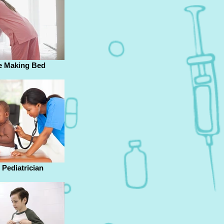
 Making Bed
e Pediatrician