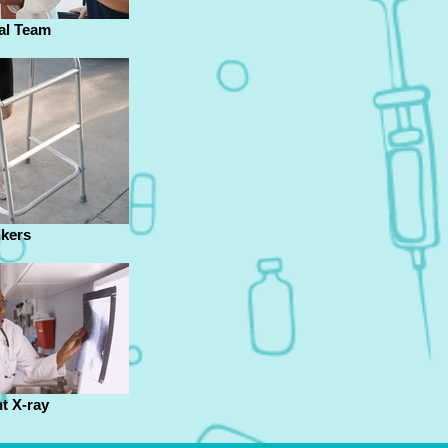
al Team
kers
nt X-ray