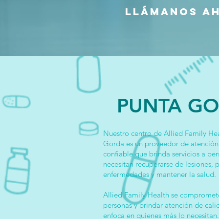
Llámanos a
PUNTA G
Nuestro centro de Allied Family He
Gorda es un proveedor de atenció
confiable que brinda servicios a pe
necesitan recuperarse de lesiones, p
enfermedades y mantener la salud.
Allied Family Health se compromete
personas y brindar atención de cali
enfoca en quienes más lo necesitan.