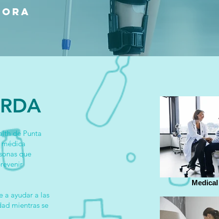
hora
ORDA
alth de Punta
n médica
rsonas que
revenir
Medical
 a ayudar a las
dad mientras se