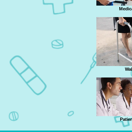
Medic
Wal
Patie