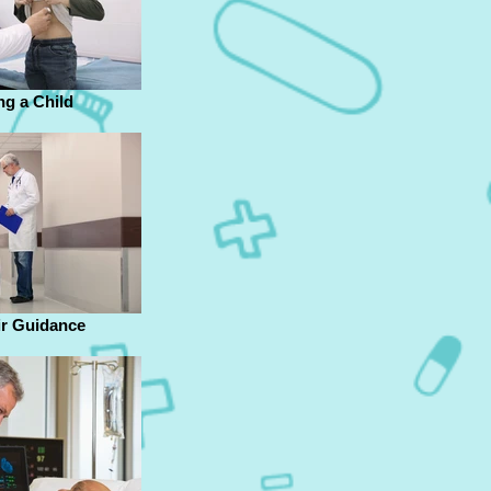
g a Child
r Guidance