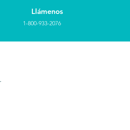
Llámenos
1-800-933-2076
r