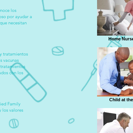
noce los
ioso por ayudar a
 que necesitan
Home Nurse
 y tratamientos
as vacunas
 tratamientos
ados con los
Child at th
ied Family
y los valores