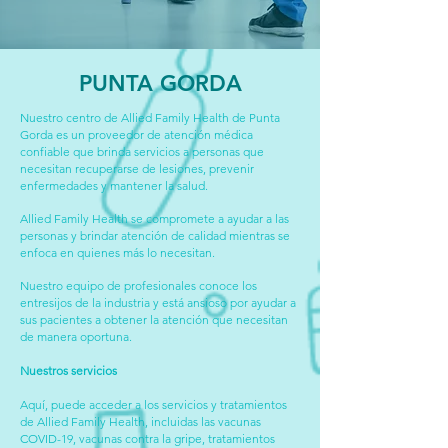
PUNTA GORDA
Nuestro centro de Allied Family Health de Punta
Gorda es un proveedor de atención médica
confiable que brinda servicios a personas que
necesitan recuperarse de lesiones, prevenir
enfermedades y mantener la salud.
Allied Family Health se compromete a ayudar a las
personas y brindar atención de calidad mientras se
enfoca en quienes más lo necesitan.
Nuestro equipo de profesionales conoce los
entresijos de la industria y está ansioso por ayudar a
sus pacientes a obtener la atención que necesitan
de manera oportuna.
Nuestros servicios
Aquí, puede acceder a los servicios y tratamientos
de Allied Family Health, incluidas las vacunas
COVID-19, vacunas contra la gripe, tratamientos