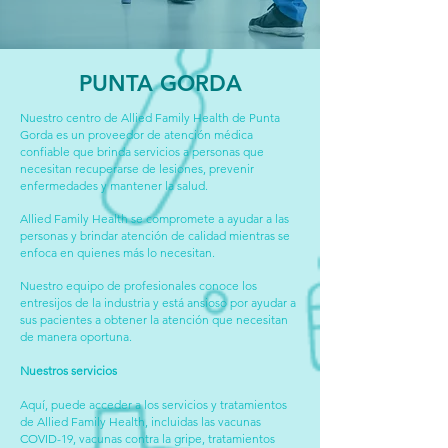
PUNTA GORDA
Nuestro centro de Allied Family Health de Punta
Gorda es un proveedor de atención médica
confiable que brinda servicios a personas que
necesitan recuperarse de lesiones, prevenir
enfermedades y mantener la salud.
Allied Family Health se compromete a ayudar a las
personas y brindar atención de calidad mientras se
enfoca en quienes más lo necesitan.
Nuestro equipo de profesionales conoce los
entresijos de la industria y está ansioso por ayudar a
sus pacientes a obtener la atención que necesitan
de manera oportuna.
Nuestros servicios
Aquí, puede acceder a los servicios y tratamientos
de Allied Family Health, incluidas las vacunas
COVID-19, vacunas contra la gripe, tratamientos